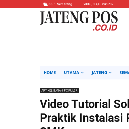
C
Sabtu, 8 Agustus 2026
33
Semarang
HOME
UTAMA
JATENG
SEM
ARTIKEL ILMIAH POPULER
Video Tutorial So
Praktik Instalasi