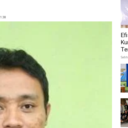
1:38
Ef
Ku
Te
Sabt