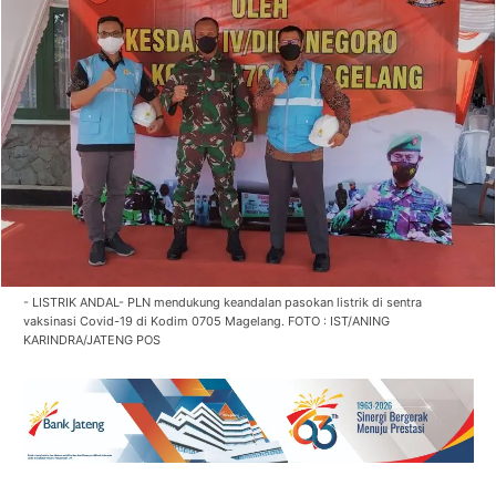
- LISTRIK ANDAL- PLN mendukung keandalan pasokan listrik di sentra
vaksinasi Covid-19 di Kodim 0705 Magelang. FOTO : IST/ANING
KARINDRA/JATENG POS