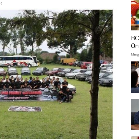
39
BC
On
Ming