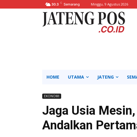
C
Minggu, 9 Agustus 2026
30.3
Semarang
HOME
UTAMA
JATENG
SEM
EKONOMI
Jaga Usia Mesin,
Andalkan Pertam