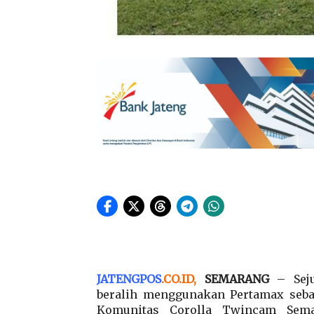
JATENGPOS
.
CO.ID
,
SEMARANG
– Seju
beralih menggunakan Pertamax sebag
Komunitas Corolla Twincam Sema