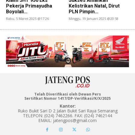
Klaim JHT 956 Eks
Sukses Amankan
Pekerja Primayudha
Kelistrikan Natal, Dirut
Boyolali...
PLN Pimpin...
Rabu, 5 Maret 2025 @17:26
Minggu, 19 Januari 2025 @20:58
Telah Diverifikasi oleh Dewan Pers
Sertifikat Nomor 1417/DP-Verifikasi/K/X/2025
Kantor:
Ruko Bukit Sari D 2 Jalan Bukit Sari Raya Semarang
TELEPON: (024) 7462266. FAX: (024) 7462144
EMAIL: jatengpos@gmail.com