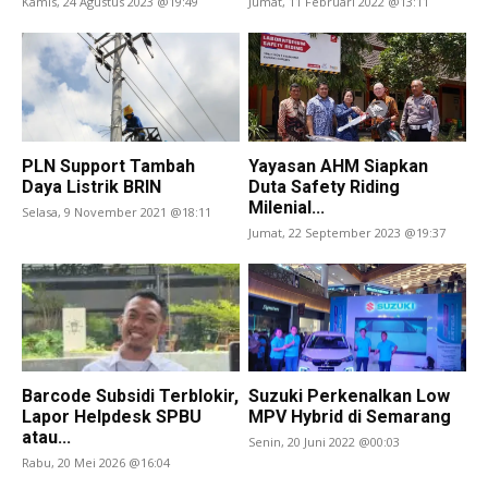
Kamis, 24 Agustus 2023 @19:49
Jumat, 11 Februari 2022 @13:11
PLN Support Tambah
Yayasan AHM Siapkan
Daya Listrik BRIN
Duta Safety Riding
Milenial...
Selasa, 9 November 2021 @18:11
Jumat, 22 September 2023 @19:37
Barcode Subsidi Terblokir,
Suzuki Perkenalkan Low
Lapor Helpdesk SPBU
MPV Hybrid di Semarang
atau...
Senin, 20 Juni 2022 @00:03
Rabu, 20 Mei 2026 @16:04