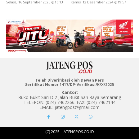
Selasa, 16 September 2025 @16:13
Kamis, 12 Desember 2024 @19:57
Telah Diverifikasi oleh Dewan Pers
Sertifikat Nomor 1417/DP-Verifikasi/K/X/2025
Kantor:
Ruko Bukit Sari D 2 Jalan Bukit Sari Raya Semarang
TELEPON: (024) 7462266. FAX: (024) 7462144
EMAIL: jatengpos@gmail.com
(C) 2025 - JATENGPOS.CO.ID