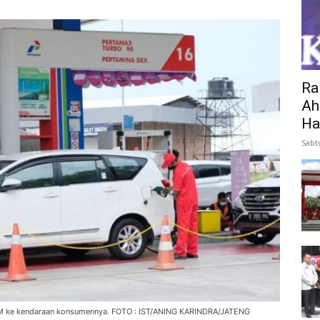
Ra
Ah
Ha
Sabt
BM ke kendaraan konsumennya. FOTO : IST/ANING KARINDRA/JATENG