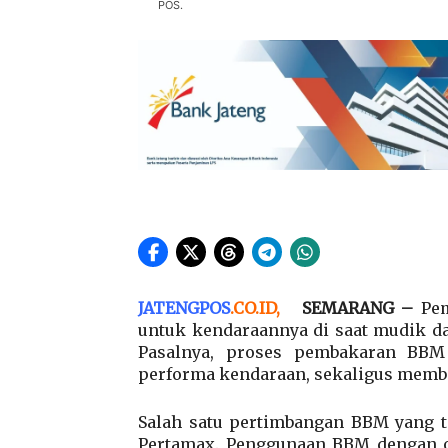
POS.
JATENGPOS
.
CO.ID
,
SEMARANG –
Pem
untuk kendaraannya di saat mudik da
Pasalnya, proses pembakaran BB
performa kendaraan, sekaligus memb
Salah satu pertimbangan BBM yang te
Pertamax. Penggunaan BBM dengan 