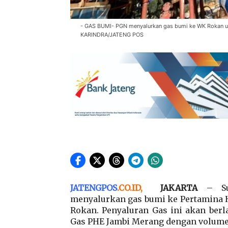
- GAS BUMI- PGN menyalurkan gas bumi ke WK Rokan un
KARINDRA/JATENG POS
JATENGPOS
.
CO.ID
,
JAKARTA
– Sub
menyalurkan gas bumi ke Pertamina H
Rokan. Penyaluran Gas ini akan ber
Gas PHE Jambi Merang dengan volume t