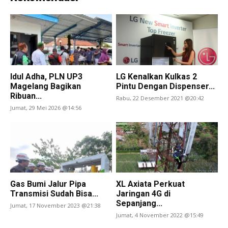
Idul Adha, PLN UP3
LG Kenalkan Kulkas 2
Magelang Bagikan
Pintu Dengan Dispenser...
Ribuan...
Rabu, 22 Desember 2021 @20:42
Jumat, 29 Mei 2026 @14:56
Gas Bumi Jalur Pipa
XL Axiata Perkuat
Transmisi Sudah Bisa...
Jaringan 4G di
Sepanjang...
Jumat, 17 November 2023 @21:38
Jumat, 4 November 2022 @15:49