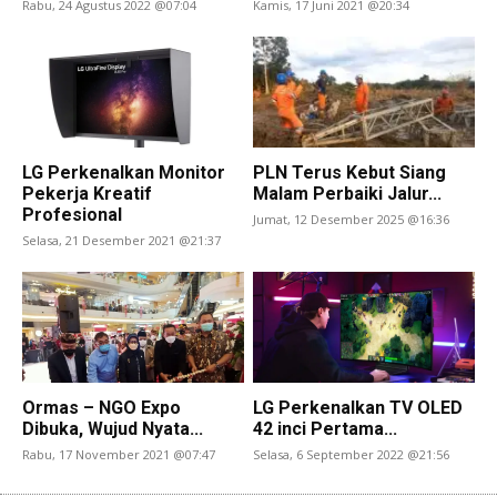
Rabu, 24 Agustus 2022 @07:04
Kamis, 17 Juni 2021 @20:34
LG Perkenalkan Monitor
PLN Terus Kebut Siang
Pekerja Kreatif
Malam Perbaiki Jalur...
Profesional
Jumat, 12 Desember 2025 @16:36
Selasa, 21 Desember 2021 @21:37
Ormas – NGO Expo
LG Perkenalkan TV OLED
Dibuka, Wujud Nyata...
42 inci Pertama...
Rabu, 17 November 2021 @07:47
Selasa, 6 September 2022 @21:56