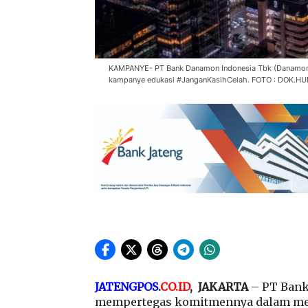
KAMPANYE- PT Bank Danamon Indonesia Tbk (Danamon)
kampanye edukasi #JanganKasihCelah. FOTO : DOK.H
JATENGPOS
.
CO.ID
, JAKARTA
– PT Bank
mempertegas komitmennya dalam mel