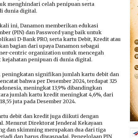
uk menghindari celah penipuan serta
i dunia digital.
ali ini, Danamon memberikan edukasi
mber (PIN) dan Password yang baik untuk
kasi D-Bank PRO, serta kartu Debit, Kredit atau
akan bagian dari upaya Danamon sebagai
omer-centric organization untuk mencegah
 kejahatan penipuan di dunia digital.
i peningkatan signifikan jumlah kartu debit dan
mencatat bahwa per Desember 2024, terdapat 325
i Indonesia, meningkat 13,9% dibandingkan
ara jumlah kartu kredit meningkat 4,6%, dari
 18,55 juta pada Desember 2024.
u debit dan kredit juga diikuti dengan
al. Menurut Direktorat Jenderal Kekayaan
ng dan skimming merupakan dua dari tiga
terjadi dan harus diwaspadai. Pengelolaan PIN