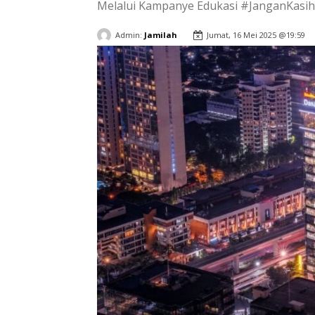
Melalui Kampanye Edukasi #JanganKasi
Admin:
Jamilah
Jumat, 16 Mei 2025 @19:59