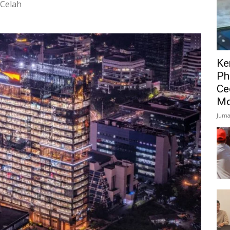
hCelah
Ke
Ph
Ce
Mo
Juma