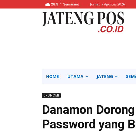
C
Jumat, 7 Agustus 2026
28.9
Semarang
HOME
UTAMA
JATENG
SEM
EKONOMI
Danamon Dorong 
Password yang B