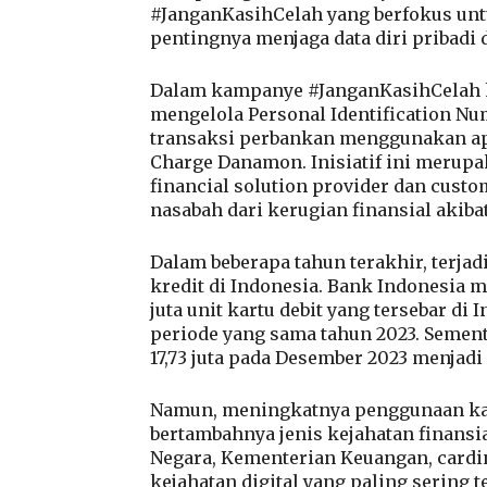
#JanganKasihCelah yang berfokus unt
pentingnya menjaga data diri pribadi d
Dalam kampanye #JanganKasihCelah k
mengelola Personal Identification Nu
transaksi perbankan menggunakan apli
Charge Danamon. Inisiatif ini merup
financial solution provider dan cust
nasabah dari kerugian finansial akibat
Dalam beberapa tahun terakhir, terjad
kredit di Indonesia. Bank Indonesia 
juta unit kartu debit yang tersebar d
periode yang sama tahun 2023. Sement
17,73 juta pada Desember 2023 menjadi
Namun, meningkatnya penggunaan kart
bertambahnya jenis kejahatan finansi
Negara, Kementerian Keuangan, cardi
kejahatan digital yang paling sering 