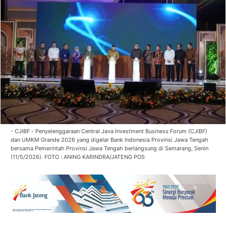
- CJIBF - Penyelenggaraan Central Java Investment Business Forum (CJIBF)
dan UMKM Grande 2026 yang digelar Bank Indonesia Provinsi Jawa Tengah
bersama Pemerintah Provinsi Jawa Tengah berlangsung di Semarang, Senin
(11/5/2026). FOTO : ANING KARINDRA/JATENG POS