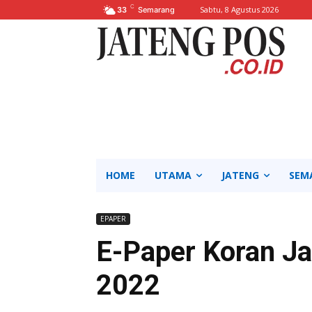
C
Sabtu, 8 Agustus 2026
33
Semarang
HOME
UTAMA
JATENG
SEM
EPAPER
E-Paper Koran Ja
2022