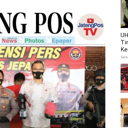
UH
Ti
Ke
Sabt