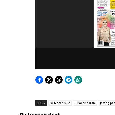
TAGS
06 Maret 2022
E-Paper Koran
jateng po