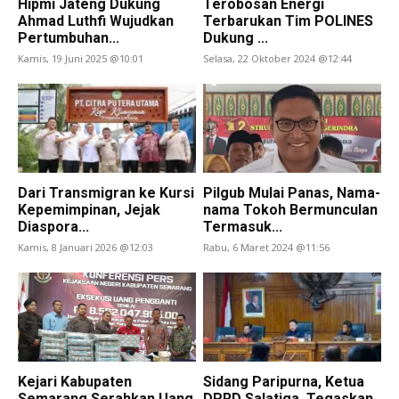
Hipmi Jateng Dukung
Terobosan Energi
Ahmad Luthfi Wujudkan
Terbarukan Tim POLINES
Pertumbuhan...
Dukung ...
Kamis, 19 Juni 2025 @10:01
Selasa, 22 Oktober 2024 @12:44
Dari Transmigran ke Kursi
Pilgub Mulai Panas, Nama-
Kepemimpinan, Jejak
nama Tokoh Bermunculan
Diaspora...
Termasuk...
Kamis, 8 Januari 2026 @12:03
Rabu, 6 Maret 2024 @11:56
Kejari Kabupaten
Sidang Paripurna, Ketua
Semarang Serahkan Uang
DPRD Salatiga, Tegaskan