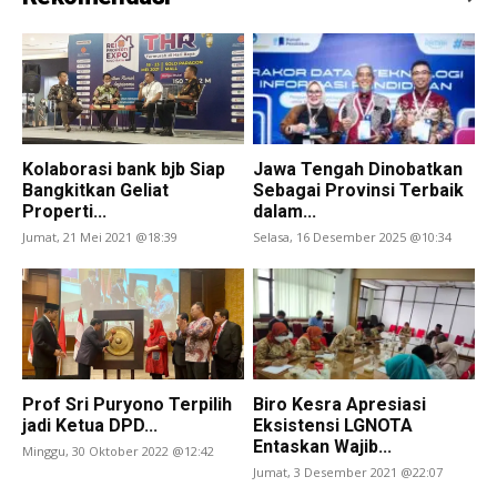
Kolaborasi bank bjb Siap
Jawa Tengah Dinobatkan
Bangkitkan Geliat
Sebagai Provinsi Terbaik
Properti...
dalam...
Jumat, 21 Mei 2021 @18:39
Selasa, 16 Desember 2025 @10:34
Prof Sri Puryono Terpilih
Biro Kesra Apresiasi
jadi Ketua DPD...
Eksistensi LGNOTA
Entaskan Wajib...
Minggu, 30 Oktober 2022 @12:42
Jumat, 3 Desember 2021 @22:07