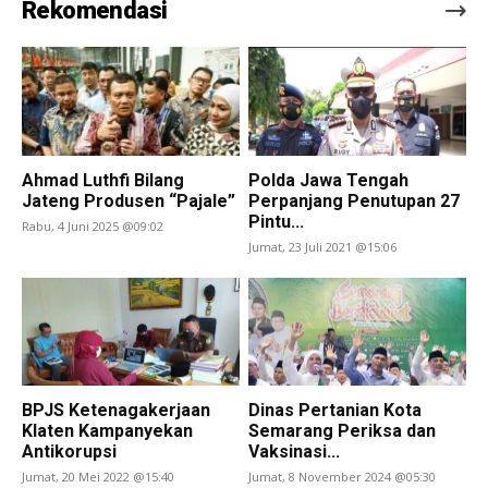
Rekomendasi
Ahmad Luthfi Bilang
Polda Jawa Tengah
Jateng Produsen “Pajale”
Perpanjang Penutupan 27
Pintu...
Rabu, 4 Juni 2025 @09:02
Jumat, 23 Juli 2021 @15:06
BPJS Ketenagakerjaan
Dinas Pertanian Kota
Klaten Kampanyekan
Semarang Periksa dan
Antikorupsi
Vaksinasi...
Jumat, 20 Mei 2022 @15:40
Jumat, 8 November 2024 @05:30