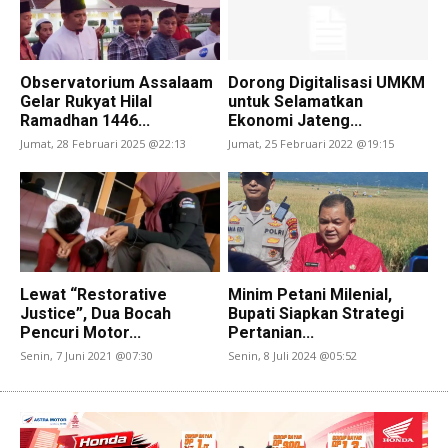
Observatorium Assalaam
Dorong Digitalisasi UMKM
Gelar Rukyat Hilal
untuk Selamatkan
Ramadhan 1446...
Ekonomi Jateng...
Jumat, 28 Februari 2025 @22:13
Jumat, 25 Februari 2022 @19:15
Lewat “Restorative
Minim Petani Milenial,
Justice”, Dua Bocah
Bupati Siapkan Strategi
Pencuri Motor...
Pertanian...
Senin, 7 Juni 2021 @07:30
Senin, 8 Juli 2024 @05:52