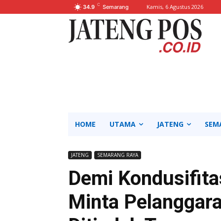
C
Kamis, 6 Agustus 2026
34.9
Semarang
HOME
UTAMA
JATENG
SEM
JATENG
SEMARANG RAYA
Demi Kondusifita
Minta Pelanggara