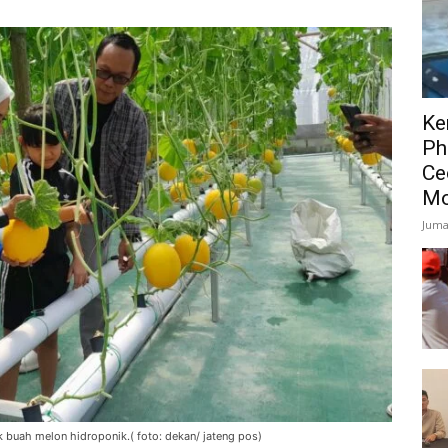
Ke
Ph
Ce
Mo
Juma
k buah melon hidroponik.( foto: dekan/ jateng pos)