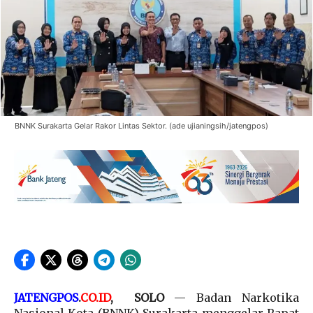
BNNK Surakarta Gelar Rakor Lintas Sektor. (ade ujianingsih/jatengpos)
JATENGPOS
.
CO.ID
, SOLO
— Badan Narkotika
Nasional Kota (BNNK) Surakarta menggelar Rapat