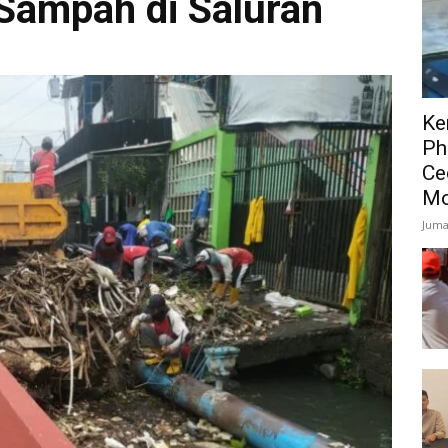
Sampah di Saluran
Ke
Ph
Ce
Mo
Juma