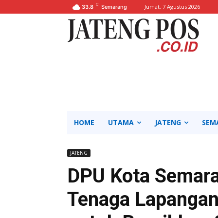
C
Jumat, 7 Agustus 2026
33.8
Semarang
HOME
UTAMA
JATENG
SEM
JATENG
DPU Kota Semara
Tenaga Lapangan