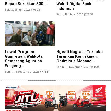
Bupati Serahkan 500...
Wakaf Digital Bank
Indonesia
Selasa, 28 Juni 2022 @08:28
Rabu, 19 Maret 2025 @22:57
Lewat Program
Ngesti Nugraha Terbukti
Gumregah, Walikota
Turunkan Kemiskinan,
Semarang Agustina
Optimistis Menang...
Wilujeng...
Senin, 11 November 2024 @15:00
Senin, 15 September 2025 @14:17