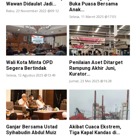
Wawan Didaulat Jadi...
Buka Puasa Bersama
Anak...
Rabu, 23 November 2022 @09:12
Selasa, 11 Maret 2025 @17:05
Wali Kota Minta OPD
Penilaian Aset Ditarget
Segera Bertindak
Rampung Akhir Juni,
Kurator...
Selasa, 12 Agustus 2025 @13:49
Jumat, 23 Mei 2025 @16:28
Ganjar Bersama Ustad
Akibat Cuaca Ekstrem,
Syihabudin Abdul Muiz
Tiga Kapal Kandas di...