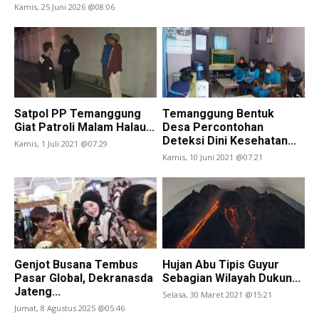
Kamis, 25 Juni 2026 @08:06
Satpol PP Temanggung
Temanggung Bentuk
Giat Patroli Malam Halau...
Desa Percontohan
Deteksi Dini Kesehatan...
Kamis, 1 Juli 2021 @07:29
Kamis, 10 Juni 2021 @07:21
Genjot Busana Tembus
Hujan Abu Tipis Guyur
Pasar Global, Dekranasda
Sebagian Wilayah Dukun...
Jateng...
Selasa, 30 Maret 2021 @15:21
Jumat, 8 Agustus 2025 @05:46