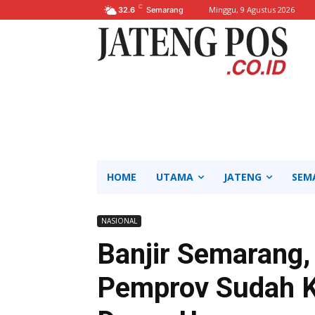
C
Minggu, 9 Agustus 2026
32.6
Semarang
HOME
UTAMA
JATENG
SEM
NASIONAL
Banjir Semarang,
Pemprov Sudah 