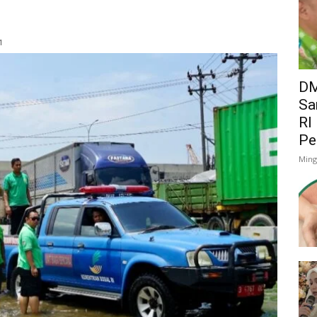
1
DM
Sa
RI
Pe
Ming