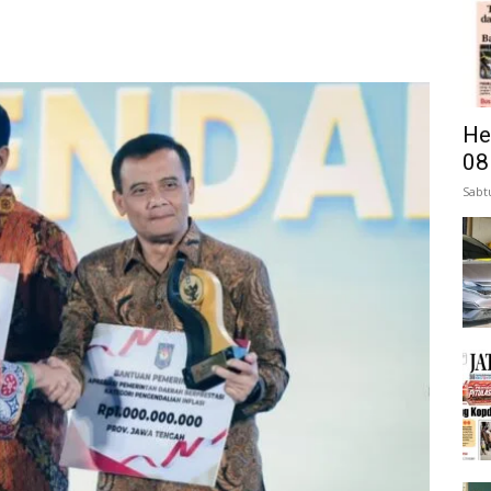
He
08
Sabt