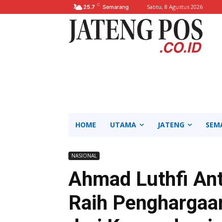
C
Sabtu, 8 Agustus 2026
25.7
Semarang
HOME
UTAMA
JATENG
SEM
NASIONAL
Ahmad Luthfi An
Raih Penghargaan