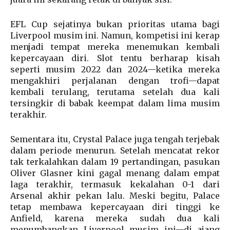
EFL Cup sejatinya bukan prioritas utama bagi
Liverpool musim ini. Namun, kompetisi ini kerap
menjadi tempat mereka menemukan kembali
kepercayaan diri. Slot tentu berharap kisah
seperti musim 2022 dan 2024—ketika mereka
mengakhiri perjalanan dengan trofi—dapat
kembali terulang, terutama setelah dua kali
tersingkir di babak keempat dalam lima musim
terakhir.
Sementara itu, Crystal Palace juga tengah terjebak
dalam periode menurun. Setelah mencatat rekor
tak terkalahkan dalam 19 pertandingan, pasukan
Oliver Glasner kini gagal menang dalam empat
laga terakhir, termasuk kekalahan 0-1 dari
Arsenal akhir pekan lalu. Meski begitu, Palace
tetap membawa kepercayaan diri tinggi ke
Anfield, karena mereka sudah dua kali
menumbangkan Liverpool musim ini—di ajang