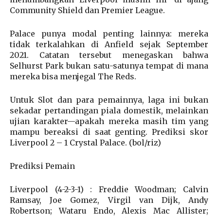
Community Shield dan Premier League.
Palace punya modal penting lainnya: mereka
tidak terkalahkan di Anfield sejak September
2021. Catatan tersebut menegaskan bahwa
Selhurst Park bukan satu-satunya tempat di mana
mereka bisa menjegal The Reds.
Untuk Slot dan para pemainnya, laga ini bukan
sekadar pertandingan piala domestik, melainkan
ujian karakter—apakah mereka masih tim yang
mampu bereaksi di saat genting. Prediksi skor
Liverpool 2 – 1 Crystal Palace. (bol/riz)
Prediksi Pemain
Liverpool (4-2-3-1) : Freddie Woodman; Calvin
Ramsay, Joe Gomez, Virgil van Dijk, Andy
Robertson; Wataru Endo, Alexis Mac Allister;