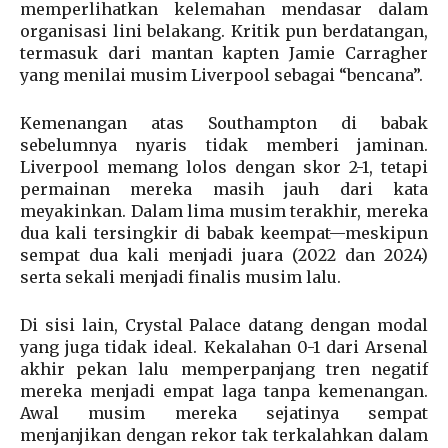
memperlihatkan kelemahan mendasar dalam
organisasi lini belakang. Kritik pun berdatangan,
termasuk dari mantan kapten Jamie Carragher
yang menilai musim Liverpool sebagai “bencana”.
Kemenangan atas Southampton di babak
sebelumnya nyaris tidak memberi jaminan.
Liverpool memang lolos dengan skor 2-1, tetapi
permainan mereka masih jauh dari kata
meyakinkan. Dalam lima musim terakhir, mereka
dua kali tersingkir di babak keempat—meskipun
sempat dua kali menjadi juara (2022 dan 2024)
serta sekali menjadi finalis musim lalu.
Di sisi lain, Crystal Palace datang dengan modal
yang juga tidak ideal. Kekalahan 0-1 dari Arsenal
akhir pekan lalu memperpanjang tren negatif
mereka menjadi empat laga tanpa kemenangan.
Awal musim mereka sejatinya sempat
menjanjikan dengan rekor tak terkalahkan dalam