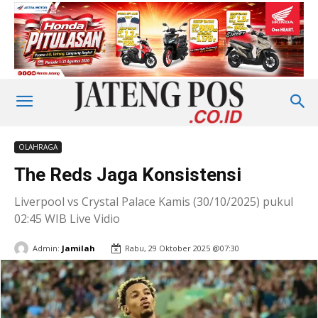
OLAHRAGA
The Reds Jaga Konsistensi
Liverpool vs Crystal Palace Kamis (30/10/2025) pukul
02:45 WIB Live Vidio
Admin:
Jamilah
Rabu, 29 Oktober 2025 @07:30