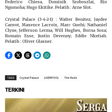
Federico Chiesa, Dominik Szoboszlai, Rio
Ngumoha; Hugo Ekitike. Pelatih : Arne Slot.
Crystal Palace (3-4-2-1) : Walter Benitez; Jaydee
Canvot, Maxence Lacroix, Marc Guehi; Nathaniel
Clyne, Jefferson Lerma, Will Hughes, Borna Sosa;
Romain Esse, Justin Devenny; Eddie Nketiah.
Pelatih : Oliver Glasner.
TAGS
Crystal Palace
LIVERPOOL
The Reds
TERKINI