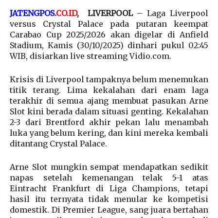
JATENGPOS
.
CO.ID
, LIVERPOOL
– Laga Liverpool
versus Crystal Palace pada putaran keempat
Carabao Cup 2025/2026 akan digelar di Anfield
Stadium, Kamis (30/10/2025) dinhari pukul 02:45
WIB, disiarkan live streaming Vidio.com.
Krisis di Liverpool tampaknya belum menemukan
titik terang. Lima kekalahan dari enam laga
terakhir di semua ajang membuat pasukan Arne
Slot kini berada dalam situasi genting. Kekalahan
2-3 dari Brentford akhir pekan lalu menambah
luka yang belum kering, dan kini mereka kembali
ditantang Crystal Palace.
Arne Slot mungkin sempat mendapatkan sedikit
napas setelah kemenangan telak 5-1 atas
Eintracht Frankfurt di Liga Champions, tetapi
hasil itu ternyata tidak menular ke kompetisi
domestik. Di Premier League, sang juara bertahan