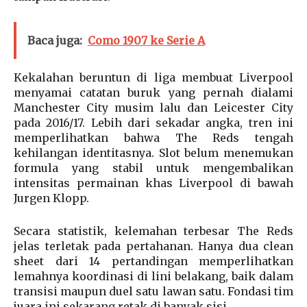
Baca juga:
Como 1907 ke Serie A
Kekalahan beruntun di liga membuat Liverpool
menyamai catatan buruk yang pernah dialami
Manchester City musim lalu dan Leicester City
pada 2016/17. Lebih dari sekadar angka, tren ini
memperlihatkan bahwa The Reds tengah
kehilangan identitasnya. Slot belum menemukan
formula yang stabil untuk mengembalikan
intensitas permainan khas Liverpool di bawah
Jurgen Klopp.
Secara statistik, kelemahan terbesar The Reds
jelas terletak pada pertahanan. Hanya dua clean
sheet dari 14 pertandingan memperlihatkan
lemahnya koordinasi di lini belakang, baik dalam
transisi maupun duel satu lawan satu. Fondasi tim
juara ini sekarang retak di banyak sisi.