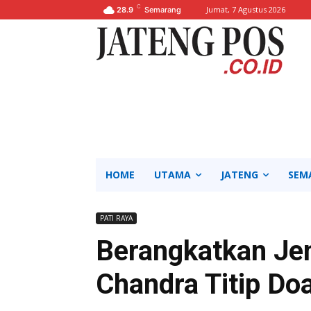
C
Jumat, 7 Agustus 2026
28.9
Semarang
HOME
UTAMA
JATENG
SEM
PATI RAYA
Berangkatkan Jem
Chandra Titip Doa