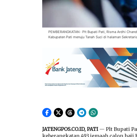
PEMBERANGKATAN : Plt Bupati Pati, Risma Ardhi Chandr
Kabupaten Pati menuju Tanah Suci di halaman Sekretari
JATENGPOS.CO.ID, PATI
— Plt Bupati P
keberangkatan 493 jemaah calon haji 