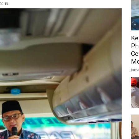
20:13
Ke
Ph
Ce
Mo
Juma