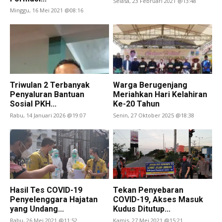
Selasa, 23 Februari 2021 @13:48
Minggu, 16 Mei 2021 @08:16
Triwulan 2 Terbanyak
Warga Berugenjang
Penyaluran Bantuan
Meriahkan Hari Kelahiran
Sosial PKH...
Ke-20 Tahun
Rabu, 14 Januari 2026 @19:07
Senin, 27 Oktober 2025 @18:38
Hasil Tes COVID-19
Tekan Penyebaran
Penyelenggara Hajatan
COVID-19, Akses Masuk
yang Undang...
Kudus Ditutup...
Rabu, 26 Mei 2021 @11:52
Kamis, 27 Mei 2021 @15:21