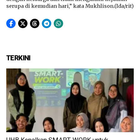
serupa di kemudian hari,” kata Mukhlison.(Ida/rit)
TERKINI
UHB Kenalkan SMART-WORK untuk