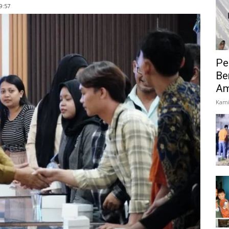
9:57
Pe
Be
Am
Kami