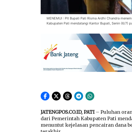
MENEMUI : Plt Bupati Pati Risma Ardhi Chandra menem
Kabupaten Pati mendatangi Kantor Bupati, Senin (6/7) pa
JATENGPOS.CO.ID, PATI
– Puluhan oran
dari Pemerintah Kabupaten Pati mendat
menuntut kejelasan pencairan dana be
terakhir.