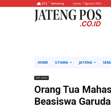
C
Jumat, 7 Agustus 2026
27.2
Semarang
HOME
UTAMA
JATENG
SEM
PATI RAYA
Orang Tua Mahas
Beasiswa Garuda