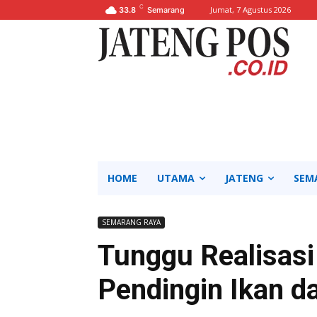
C
Jumat, 7 Agustus 2026
33.8
Semarang
HOME
UTAMA
JATENG
SEM
SEMARANG RAYA
Tunggu Realisasi
Pendingin Ikan d