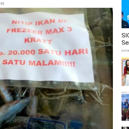
:02
SI
Se
Juma