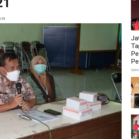
21
:39
Ja
Ta
Pe
Pe
Sabt