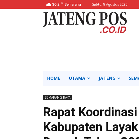
C
Sabtu, 8 Agustus 2026
30.2
Semarang
HOME
UTAMA
JATENG
SEM
SEMARANG RAYA
Rapat Koordinas
Kabupaten Layak