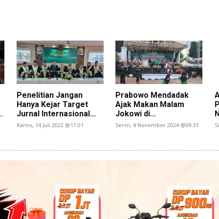
Penelitian Jangan
Prabowo Mendadak
A
Hanya Kejar Target
Ajak Makan Malam
P
.
Jurnal Internasional...
Jokowi di...
N
Kamis, 14 Juli 2022 @11:01
Senin, 4 November 2024 @09:31
S