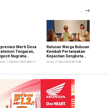
...
presiasi Merti Desa
Ratusan Warga Bulusan
atemon Tengaran,
Kembali Pertanyakan
gesti Nugraha...
Kepastian Sengketa...
enin, 7 Oktober 2024 @05:11
Senin, 27 April 2026 @14:48