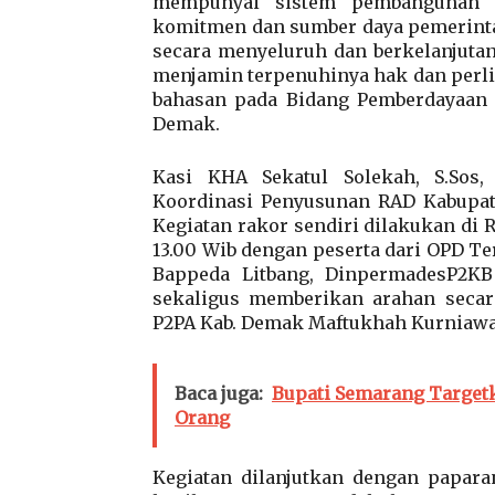
mempunyai sistem pembangunan b
komitmen dan sumber daya pemerinta
secara menyeluruh dan berkelanjuta
menjamin terpenuhinya hak dan perli
bahasan pada Bidang Pemberdayaan
Demak.
Kasi KHA Sekatul Solekah, S.Sos
Koordinasi Penyusunan RAD Kabupat
Kegiatan rakor sendiri dilakukan di
13.00 Wib dengan peserta dari OPD Te
Bappeda Litbang, DinpermadesP2K
sekaligus memberikan arahan secara
P2PA Kab. Demak Maftukhah Kurniawat
Baca juga:
Bupati Semarang Targetk
Orang
Kegiatan dilanjutkan dengan papar