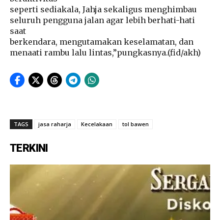
seperti sediakala, Jahja sekaligus menghimbau
seluruh pengguna jalan agar lebih berhati-hati
saat
berkendara, mengutamakan keselamatan, dan
menaati rambu lalu lintas,”pungkasnya.(fid/akh)
TAGS
jasa raharja
Kecelakaan
tol bawen
TERKINI