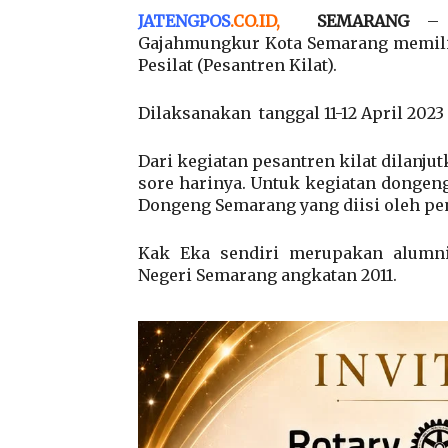
JATENGPOS
.
CO.ID
,
SEMARANG
– S
Gajahmungkur Kota Semarang memili
Pesilat (Pesantren Kilat).
Dilaksanakan tanggal 11-12 April 2023 d
Dari kegiatan pesantren kilat dilan
sore harinya. Untuk kegiatan donge
Dongeng Semarang yang diisi oleh pe
Kak Eka sendiri merupakan alumni
Negeri Semarang angkatan 2011.