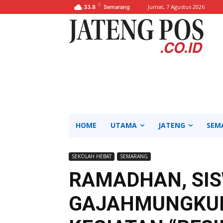
C
Jumat, 7 Agustus 2026
33.8
Semarang
HOME
UTAMA
JATENG
SEM
SEKOLAH HEBAT
SEMARANG
RAMADHAN, SI
GAJAHMUNGKUR