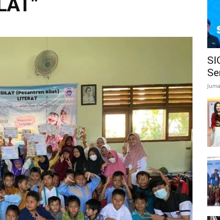
LAT”
SI
Se
Juma