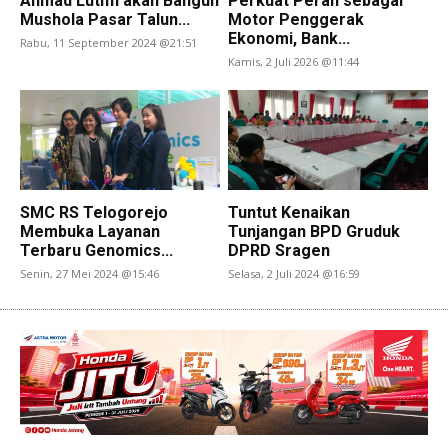
Ahmad Luthfi akan Bangun
Perkuat Peran sebagai
Mushola Pasar Talun...
Motor Penggerak
Ekonomi, Bank...
Rabu, 11 September 2024 @21:51
Kamis, 2 Juli 2026 @11:44
SMC RS Telogorejo
Tuntut Kenaikan
Membuka Layanan
Tunjangan BPD Gruduk
Terbaru Genomics...
DPRD Sragen
Senin, 27 Mei 2024 @15:46
Selasa, 2 Juli 2024 @16:59