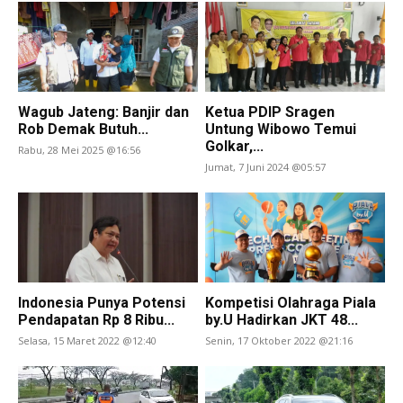
Wagub Jateng: Banjir dan
Ketua PDIP Sragen
Rob Demak Butuh...
Untung Wibowo Temui
Golkar,...
Rabu, 28 Mei 2025 @16:56
Jumat, 7 Juni 2024 @05:57
Indonesia Punya Potensi
Kompetisi Olahraga Piala
Pendapatan Rp 8 Ribu...
by.U Hadirkan JKT 48...
Selasa, 15 Maret 2022 @12:40
Senin, 17 Oktober 2022 @21:16