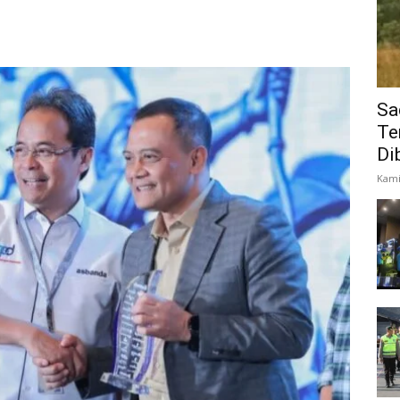
Sa
Te
Di
Kami