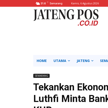
C
Kamis, 6 Agustus 2026
31.6
Semarang
HOME
UTAMA
JATENG
SEM
SEMARANG
Tekankan Ekonom
Luthfi Minta Ban