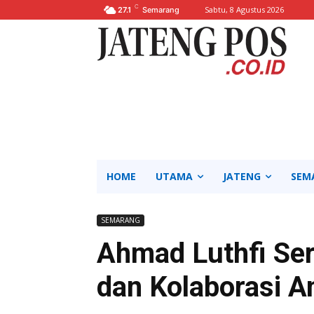
C
Sabtu, 8 Agustus 2026
27.1
Semarang
HOME
UTAMA
JATENG
SEM
SEMARANG
Ahmad Luthfi Se
dan Kolaborasi A