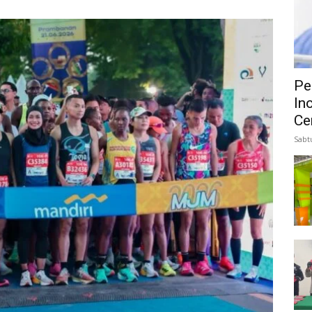
Pe
In
Ce
Sabt