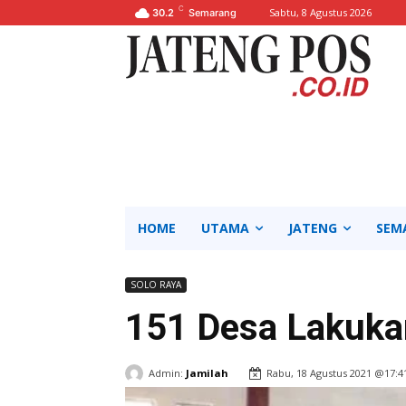
C
Sabtu, 8 Agustus 2026
30.2
Semarang
HOME
UTAMA
JATENG
SEM
SOLO RAYA
151 Desa Lakuka
Admin:
Jamilah
Rabu, 18 Agustus 2021 @17:4