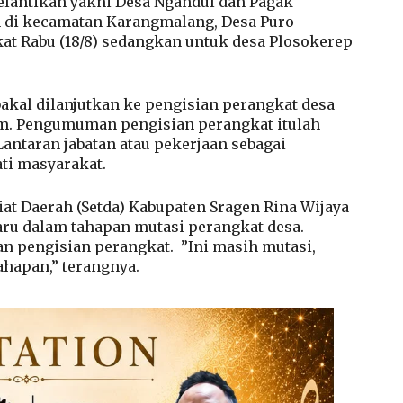
lantikan yakni Desa Ngandul dan Pagak
di kecamatan Karangmalang, Desa Puro
at Rabu (18/8) sedangkan untuk desa Plosokerep
bakal dilanjutkan ke pengisian perangkat desa
m. Pengumuman pengisian perangkat itulah
antaran jabatan atau pekerjaan sebagai
ati masyarakat.
at Daerah (Setda) Kabupaten Sragen Rina Wijaya
aru dalam tahapan mutasi perangkat desa.
n pengisian perangkat. ”Ini masih mutasi,
hapan,” terangnya.