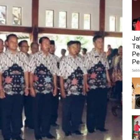
Ja
Ta
Pe
Pe
Sabt