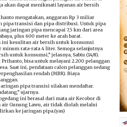
 akan dapat menikmati layanan air bersih
hanto mengatakan, anggaran Rp 3 miliar
ipa transisi dan pipa distribusi. Untuk pipa
njang jaringan pipa mencapai 7,5 km dari area
baya, plus 600 meter ke arah barat.
a ini kesulitan air bersih untuk konsumsi
 minum rata-rata 4 liter. Semoga selanjutnya
sih untuk konsumsi,” jelasnya, Sabtu (14/8).
 Prihanto, bisa untuk melayani 2.200 pelanggan
esa. Saat ini, pendataan calon pelanggan sedang
erpenghasilan rendah (MBR). Biaya
langgan.
aringan pipa transisi silakan mendaftar.
datang,” ujarnya.
ogedang ini berasal dari mata air Kecobor di
air Gunung Lawu, air tidak diolah melalui
lirkan ke jaringan pipa.(yas)