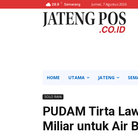
C
Jumat, 7 Agustus 2026
28.9
Semarang
HOME
UTAMA
JATENG
SEM
SOLO RAYA
PUDAM Tirta Law
Miliar untuk Air