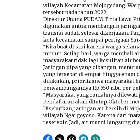
wilayah Kecamatan Mojogedang. Warga
tersebut pada tahun 2022.
Direktur Utama PUDAM Tirta Lawu Pri
digunakan untuk membangun jaringan p
transisi sudah selesai dikerjakan. Pa
kota kecamatan sampai pertigaan Sura
“Kita buat di sini karena warga selam
minum. Setiap hari, warga membeli air
masyarakat tidak lagi kesulitan air ber
Jaringan pipa yang dibangun, menurut
yang tersebar di empat hingga enam d
dilakukan, prioritasnya masyarakat b
penyambungannya Rp 550 ribu per pe
“Masyarakat yang rumahnya dilewati j
Pendaftaran akan ditutup Oktober men
Disebutkan, jaringan air bersih di Moj
wilayah Ngargoyoso. Karena dari mata 
reservoir. Jadi, air murni langsung dia