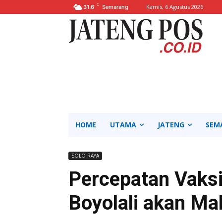
C
Kamis, 6 Agustus 2026
31.6
Semarang
HOME
UTAMA
JATENG
SEM
SOLO RAYA
Percepatan Vaksi
Boyolali akan M