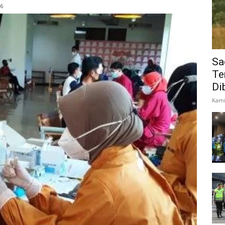
36
Sa
Te
Di
Kami