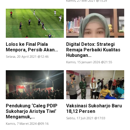
Kamis, 27 Mei 2021 @15:29
Lolos ke Final Piala
Digital Detox: Strategi
Menpora, Persib Akan...
Remaja Perbaiki Kualitas
Hubungan...
Selasa, 20 April 2021 @12:46
Kamis, 15 Januari 2026 @21:55
Pendukung ‘Caleg PDIP
Vaksinasi Sukoharjo Baru
Sukoharjo Aristya Tiwi’
18,12 Persen
Mengamuk,...
Sabtu, 17 Juli 2021 @17:03
Kamis, 7 Maret 2024 @09:16