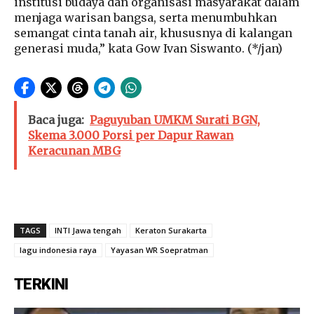
institusi budaya dan organisasi masyarakat dalam
menjaga warisan bangsa, serta menumbuhkan
semangat cinta tanah air, khususnya di kalangan
generasi muda,” kata Gow Ivan Siswanto. (*/jan)
Baca juga:
Paguyuban UMKM Surati BGN,
Skema 3.000 Porsi per Dapur Rawan
Keracunan MBG
TAGS
INTI Jawa tengah
Keraton Surakarta
lagu indonesia raya
Yayasan WR Soepratman
TERKINI