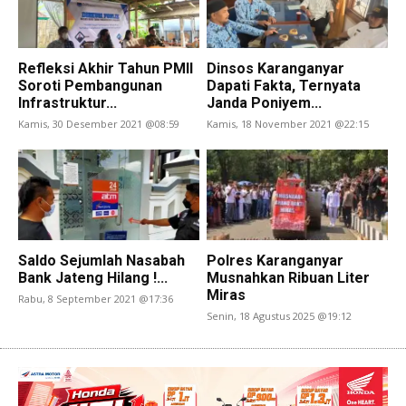
Refleksi Akhir Tahun PMII
Dinsos Karanganyar
Soroti Pembangunan
Dapati Fakta, Ternyata
Infrastruktur...
Janda Poniyem...
Kamis, 30 Desember 2021 @08:59
Kamis, 18 November 2021 @22:15
Saldo Sejumlah Nasabah
Polres Karanganyar
Bank Jateng Hilang !...
Musnahkan Ribuan Liter
Miras
Rabu, 8 September 2021 @17:36
Senin, 18 Agustus 2025 @19:12