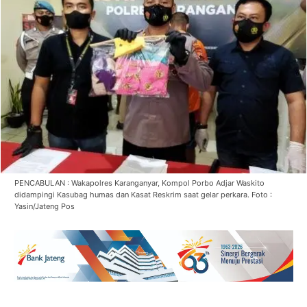
PENCABULAN : Wakapolres Karanganyar, Kompol Porbo Adjar Waskito
didampingi Kasubag humas dan Kasat Reskrim saat gelar perkara. Foto :
Yasin/Jateng Pos