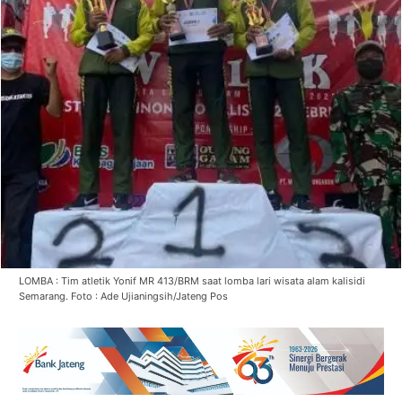
LOMBA : Tim atletik Yonif MR 413/BRM saat lomba lari wisata alam kalisidi
Semarang. Foto : Ade Ujianingsih/Jateng Pos