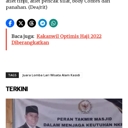
atlet tinju, atlet pencak silat, body Contes dan
panahan. (Dea/rit)
Baca juga:
Kakanwil Optimis Haji 2022
Diberangkatkan
TAGS
Juara Lomba Lari Wisata Alam Kasidi
TERKINI