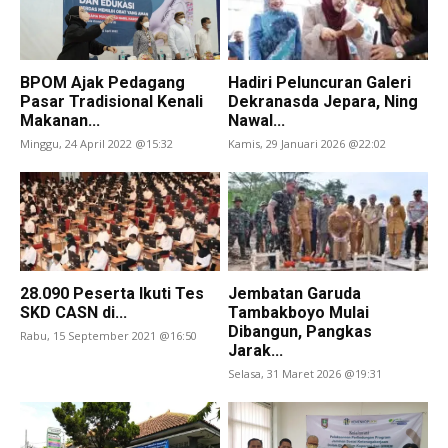
BPOM Ajak Pedagang
Hadiri Peluncuran Galeri
Pasar Tradisional Kenali
Dekranasda Jepara, Ning
Makanan...
Nawal...
Minggu, 24 April 2022 @15:32
Kamis, 29 Januari 2026 @22:02
28.090 Peserta Ikuti Tes
Jembatan Garuda
SKD CASN di...
Tambakboyo Mulai
Dibangun, Pangkas
Rabu, 15 September 2021 @16:50
Jarak...
Selasa, 31 Maret 2026 @19:31