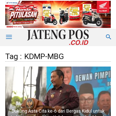
Tag :
KDMP-MBG
Dukung Asta Cita ke-6 dari Bergas Kidul untuk