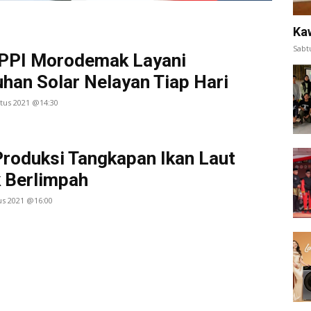
Ka
Sabt
PPI Morodemak Layani
han Solar Nelayan Tiap Hari
stus 2021 @14:30
Produksi Tangkapan Ikan Laut
 Berlimpah
us 2021 @16:00