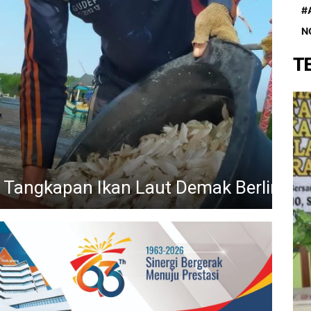
#
N
T
yani Kebutuhan Solar Nelayan
Tiap Hari
H