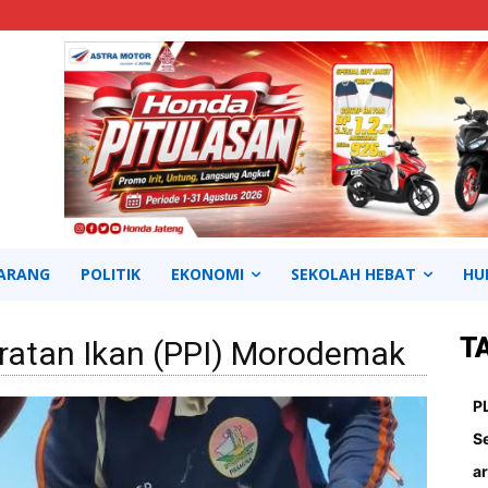
ARANG
POLITIK
EKONOMI
SEKOLAH HEBAT
HU
T
ratan Ikan (PPI) Morodemak
Continue to the category
P
S
ar