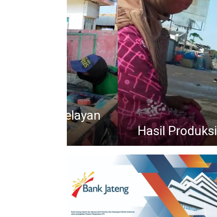
SPBN PPI Morodemak La