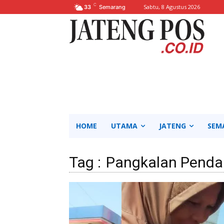
C
Sabtu, 8 Agustus 2026
33
Semarang
HOME
UTAMA
JATENG
SEM
Tag :
Pangkalan Penda