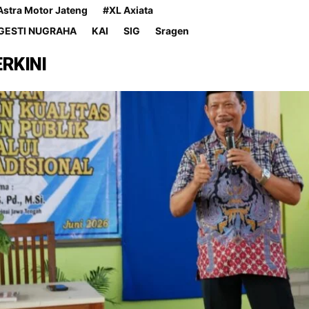
Astra Motor Jateng
#XL Axiata
GESTI NUGRAHA
KAI
SIG
Sragen
ERKINI
asil Produksi Tangkapan Ikan Laut De