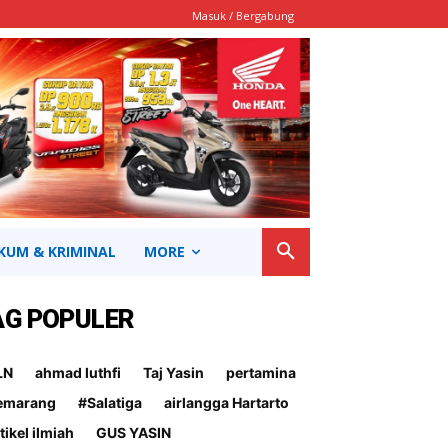
Masuk / Bergabung
KUM & KRIMINAL
MORE
AG POPULER
LN
ahmad luthfi
Taj Yasin
pertamina
emarang
#Salatiga
airlangga Hartarto
tikel ilmiah
GUS YASIN