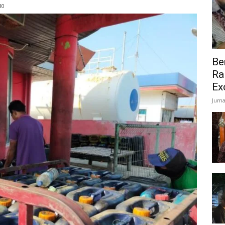
30
Be
Ra
Ex
Juma