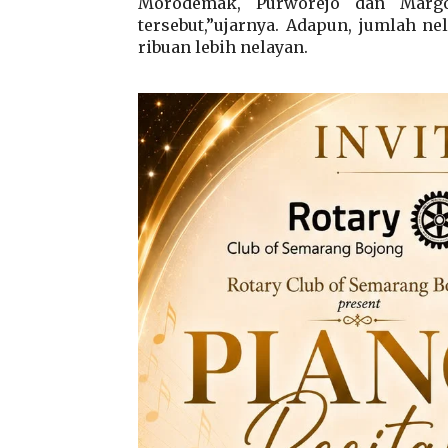
Morodemak, Purworejo dan Margol
tersebut,”ujarnya. Adapun, jumlah ne
ribuan lebih nelayan.