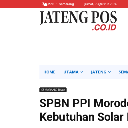
C
Jumat, 7 Agustus 2026
27.6
Semarang
HOME
UTAMA
JATENG
SEM
SEMARANG RAYA
SPBN PPI Morod
Kebutuhan Solar 