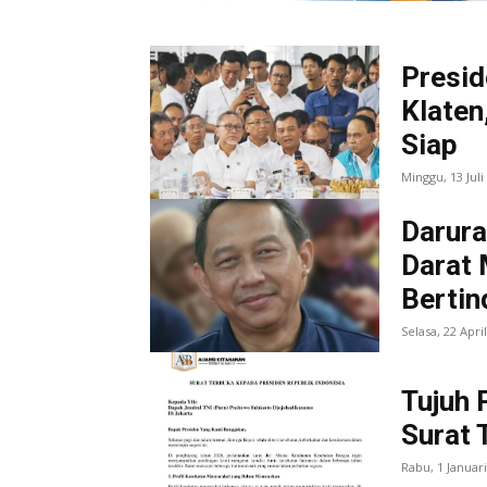
Presid
Klaten
Siap
Minggu, 13 Jul
Darura
Darat 
Bertin
Selasa, 22 Apri
Tujuh 
Surat 
Rabu, 1 Januar