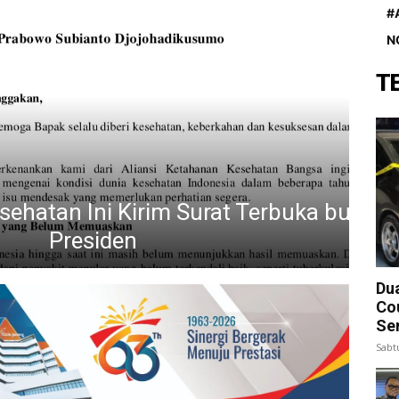
#
N
T
n Ini Kirim Surat Terbuka buat
Presiden
Jo
Du
Cou
Se
Sabt