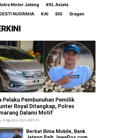
Astra Motor Jateng
#XL Axiata
GESTI NUGRAHA
KAI
SIG
Sragen
ERKINI
kowi Sebut 85 Juta Pekerja Hilang Aki
a Pelaku Pembunuhan Pemilik
nter Royal Ditangkap, Polres
marang Dalami Motif
u, 8 Agustus 2026 @05:51
Berkat Bima Mobile, Bank
Jateng Raih JawaPos.com