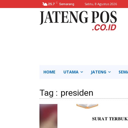
C
Sabtu, 8 Agustus 2026
25.7
Semarang
HOME
UTAMA
JATENG
SEM
Tag :
presiden