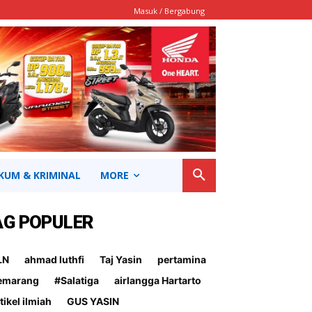
Masuk / Bergabung
KUM & KRIMINAL
MORE
AG POPULER
LN
ahmad luthfi
Taj Yasin
pertamina
emarang
#Salatiga
airlangga Hartarto
tikel ilmiah
GUS YASIN