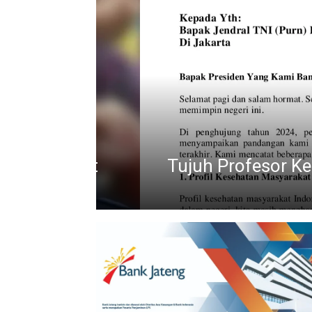
enuntut
Tujuh Profesor Kesehata