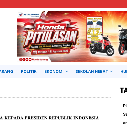
ARANG
POLITIK
EKONOMI
SEKOLAH HEBAT
HU
T
Continue to the category
P
S
ar