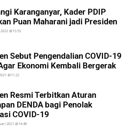
gi Karanganyar, Kader PDIP
kan Puan Maharani jadi Presiden
l 2022 @15:55
en Sebut Pengendalian COVID-19
Agar Ekonomi Kembali Bergerak
 2021 @11:22
en Resmi Terbitkan Aturan
apan DENDA bagi Penolak
asi COVID-19
uari 2021 @14:48