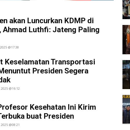
en akan Luncurkan KDMP di
, Ahmad Luthfi: Jateng Paling
i 2025 @17:38
t Keselamatan Transportasi
Menuntut Presiden Segera
dak
l 2025 @16:12
Profesor Kesehatan Ini Kirim
Terbuka buat Presiden
i 2025 @08:21